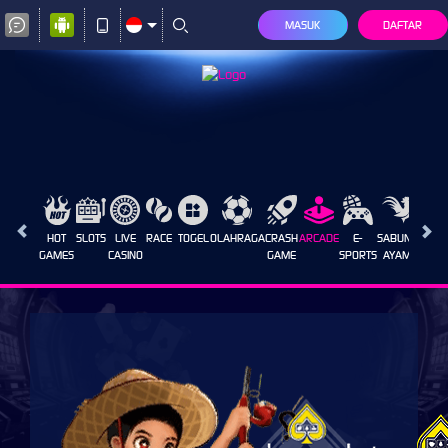
MASUK
DAFTAR
HOT
SLOTS
LIVE
RACE
TOGEL
OLAHRAGA
CRASH
ARCADE
E-
SABUNG
PROM
GAMES
CASINO
GAME
SPORTS
AYAM