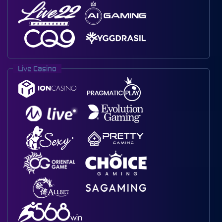
Live Casino