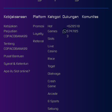
Kebijaksanaan
Platform
Kategori
Dukungan
Komunitas
Kebijakan
Promosi
Hot
+628518
Perjudian
Games
574785
Loyalty
COPACOBANA99
3
Slots
Referral
Tentang
Live
COPACOBANA99
Casino
Pusat Bantuan
Race
Syarat & Ketentun
Togel
Apa itu Slot online?
Olahraga
Crash
Game
Arcade
E-Sports
Sabung