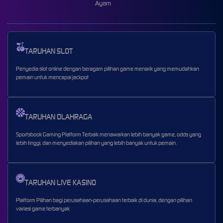
Ayam
TARUHAN SLOT
Penyedia slot online dengan beragam pilihan game menarik yang memudahkan
pemain untuk mencapai jackpot
TARUHAN OLAHRAGA
Sportsbook Gaming Platform Terbaik menawarkan lebih banyak game, odds yang
lebih tinggi, dan menyediakan pilihan yang lebih banyak untuk pemain.
TARUHAN LIVE KASINO
Platform Pilihan bagi perusahaan-perusahaan terbaik di dunia, dengan pilihan
variasi game terbanyak