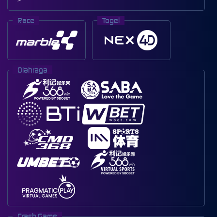
Race
Togel
Olahraga
Crash Game