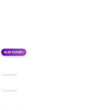
KLIK TUTUP
⏶