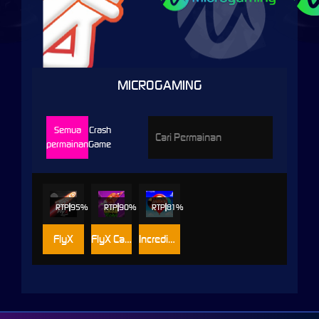
MICROGAMING
Semua
Crash
permainan
Game
RTP
95%
RTP
90%
RTP
81%
FlyX
FlyX Cash Turbo
Incredible Balloon Machine