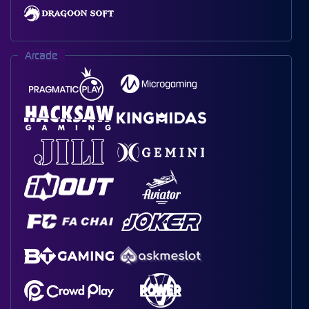
Arcade