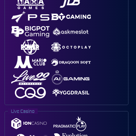
Live Casino