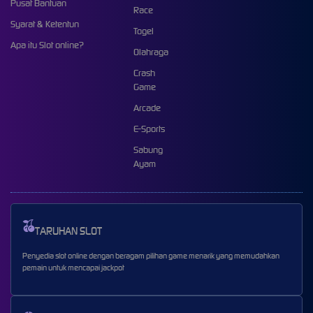
Pusat Bantuan
Race
Syarat & Ketentun
Togel
Apa itu Slot online?
Olahraga
Crash
Game
Arcade
E-Sports
Sabung
Ayam
TARUHAN SLOT
Penyedia slot online dengan beragam pilihan game menarik yang memudahkan
pemain untuk mencapai jackpot