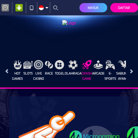
MASUK
DAFTAR
HOT
SLOTS
LIVE
RACE
TOGEL
OLAHRAGA
CRASH
ARCADE
E-
SABUNG
PROM
GAMES
CASINO
GAME
SPORTS
AYAM