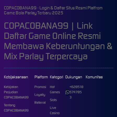
COPACOBANA99 - Login & Daftar Situs Resmi Platfrom
Game Bola Parlay Terbaru 2025
COPACOBANA99 | Link
Daftar Game Online Resmi
Membawa Keberuntungan &
Mix Parlay Terpercaya
Kebijaksanaan
Platform
Kategori
Dukungan
Komunitas
Kebijakan
Promosi
Hot
+628518
Perjudian
Games
574785
Loyalty
COPACOBANA99
3
Slots
Referral
Tentang
Live
COPACOBANA99
Casino