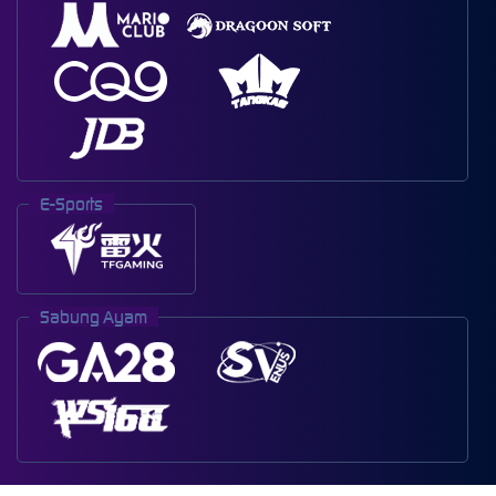
E-Sports
Sabung Ayam