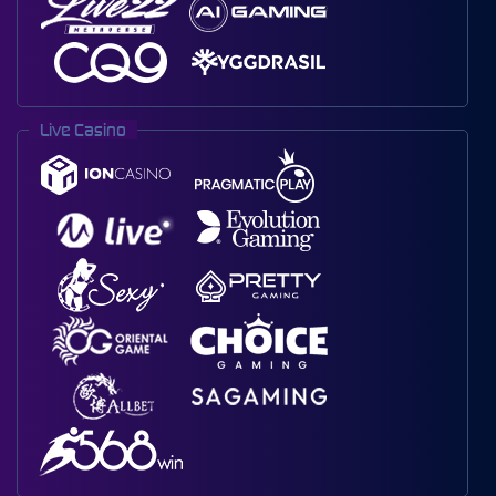
Live Casino