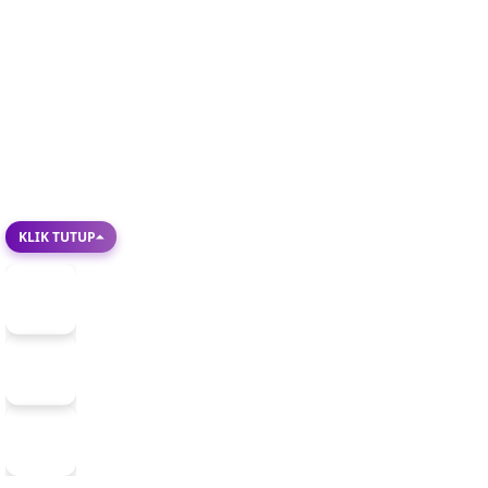
KLIK TUTUP
⏶