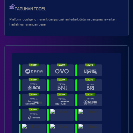
TARUHAN TOGEL
Platform togel yang menarik dari perusahan terbaik di dunia yang menawarkan
hadiah kemenangan besar