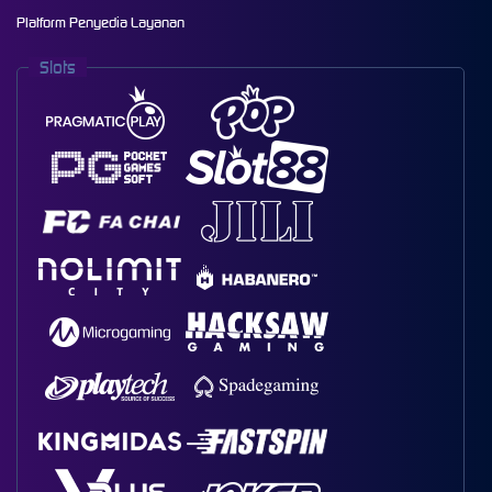
Platform Penyedia Layanan
Slots