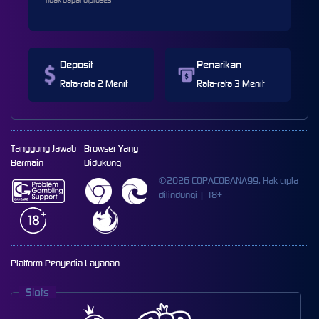
tidak dapat diproses
Deposit
Penarikan
Rata-rata 2 Menit
Rata-rata 3 Menit
Tanggung Jawab
Browser Yang
Bermain
Didukung
©2026 COPACOBANA99. Hak cipta
dilindungi | 18+
Platform Penyedia Layanan
Slots