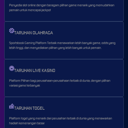
Penyedia slot online dengan beragam pilihan game menarik yang memudahkan
pemain untuk mencapai jackpot
TARUHAN OLAHRAGA
Sportsbook Gaming Platform Terbaik menawarkan lebih banyak game, odds yang
lebih tinggi, dan menyediakan pilihan yang lebih banyak untuk pemain.
TARUHAN LIVE KASINO
Platform Pilihan bagi perusahaan-perusahaan terbaik di dunia, dengan pilihan
variasi game terbanyak
TARUHAN TOGEL
Platform togel yang menarik dari perusahan terbaik di dunia yang menawarkan
hadiah kemenangan besar