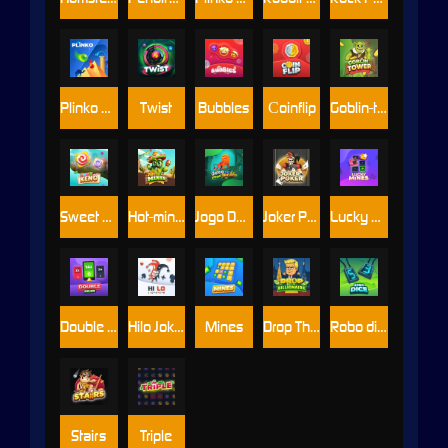
Plinko 1000
Twist
Bubbles
Сoinflip
Goblin-tower
Sweet Keno
Hot-mines
Jogo Do Bicho
Joker Poker
Lucky mines
Double Online
Hilo Joker
Mines
Drop The Billionaire
Robo dice
Stairs
Triple