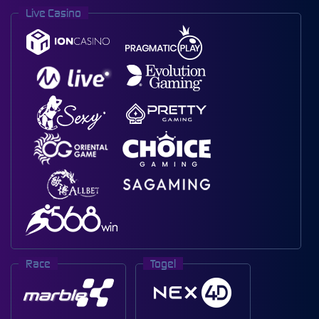
Live Casino
Race
Togel