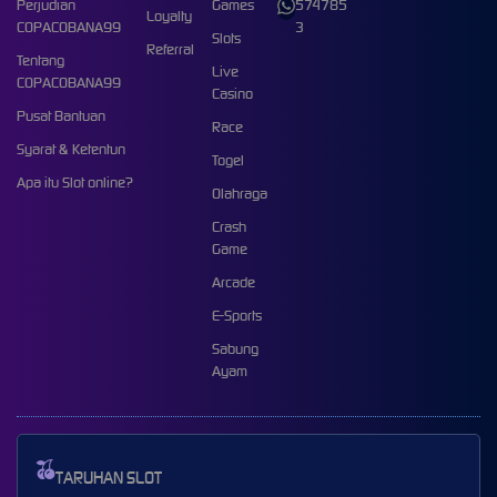
Perjudian
Games
574785
Loyalty
COPACOBANA99
3
Slots
Referral
Tentang
Live
COPACOBANA99
Casino
Pusat Bantuan
Race
Syarat & Ketentun
Togel
Apa itu Slot online?
Olahraga
Crash
Game
Arcade
E-Sports
Sabung
Ayam
TARUHAN SLOT