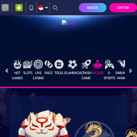
MASUK
DAFTAR
HOT
SLOTS
LIVE
RACE
TOGEL
OLAHRAGA
CRASH
ARCADE
E-
SABUNG
PROM
GAMES
CASINO
GAME
SPORTS
AYAM