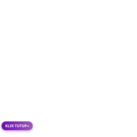
KLIK TUTUP
⏶