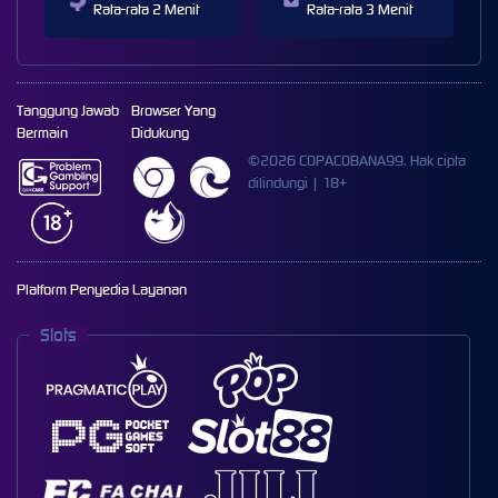
Rata-rata 2 Menit
Rata-rata 3 Menit
Tanggung Jawab
Browser Yang
Bermain
Didukung
©2026 COPACOBANA99. Hak cipta
dilindungi | 18+
Platform Penyedia Layanan
Slots