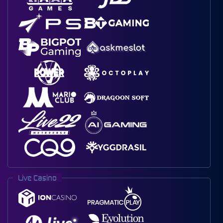
Live Casino