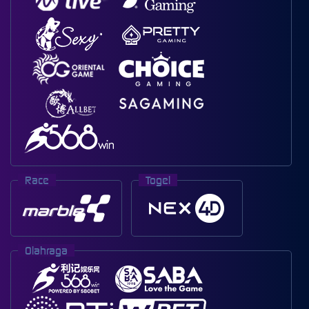
Race
Togel
Olahraga