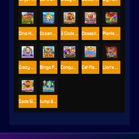
Dino Hunter
Ocean Lord
3 Gods Fishing
Dessert Party
Plants vs. Dinos
Crazy Bartender
Bingo Fishing
Conqueror's Treasure
Cat Fishing
Lion's Orb
Gods Slash Fish
Jump & Jump