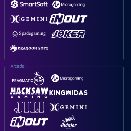
Arcade