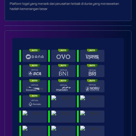
Platform togel yang menarik dari perusahan terbaik di dunia yang menawarkan
hadiah kemenangan besar