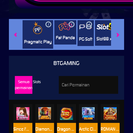
i
i
i
i
i
Facha
Fat Panda
Slot88 x PP
PG Soft
Pragmatic Play
BTGAMING
Semua
Slots
permainan
Since I'm here
Diamond buffalo
Dragon Gem2
Arctic Clash
ROMAN WARRIOR