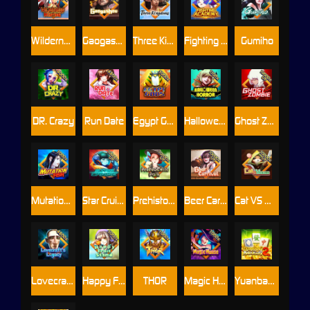
Wilderness Hunting
Gaogashou
Three Kingdoms
Fighting Academy
Gumiho
DR. Crazy
Run Date
Egypt Gods
Halloween Horror
Ghost Zombie
Mutation fish
Star Cruise
Prehistoric Park
Beer Carnival
Cat VS Mouse
Lovecraft's Legacy
Happy Fruit Stand
THOR
Magic House
Yuanbao Mahjong2