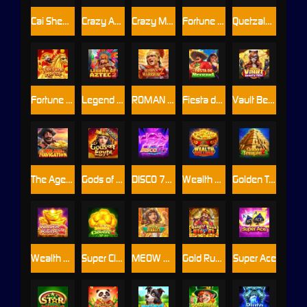
Cai Shen Arrives!
Crazy ATM
Crazy Money Rolling
Fortune Toto 4D
Quetzalcoatl
Fortune Horse
Legend of Aztec2
ROMAN WARRIOR2
Fiesta de Mexicana
Vault Beauty Thief
The Age Of Navigation
Gods of Egypt
DISCO 777
Wealth Rolling
Golden Temple2
Wealth Rising 2
Super Clovers 2
MEOW DYNASTY
Gold Rush Blast
Super Ace