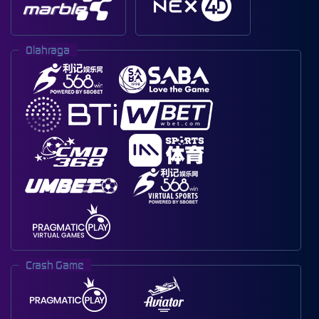
Olahraga
Crash Game