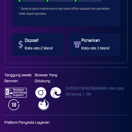
* Selama bank maintenance dan bank offline deposit dan penarikan
tidak dapat diproses
Deposit
Penarikan
Rata-rata 2 Menit
Rata-rata 3 Menit
Tanggung Jawab
Browser Yang
Bermain
Didukung
©2026 COPACOBANA99. Hak cipta
dilindungi | 18+
Platform Penyedia Layanan