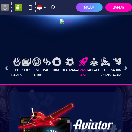
MASUK
DAFTAR
HOT
SLOTS
LIVE
RACE
TOGEL
OLAHRAGA
CRASH
ARCADE
E-
SABUNG
PROM
GAMES
CASINO
GAME
SPORTS
AYAM