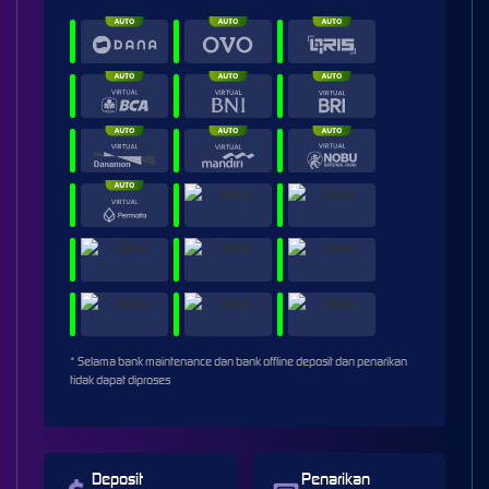
* Selama bank maintenance dan bank offline deposit dan penarikan
tidak dapat diproses
Deposit
Penarikan