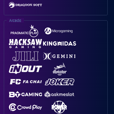
Arcade