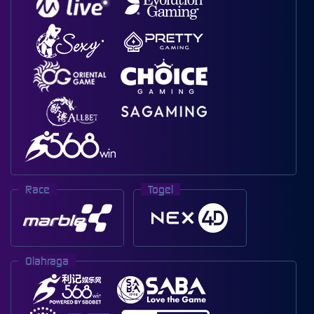
Race
Togel
Olahraga