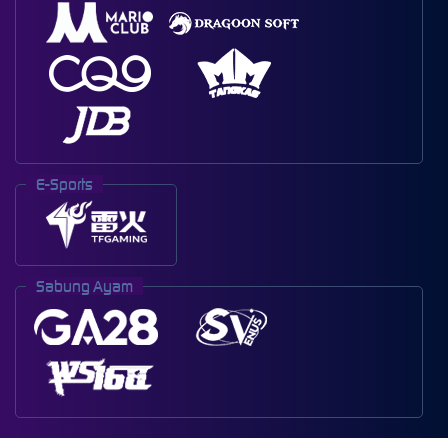
E-Sports
Sabung Ayam