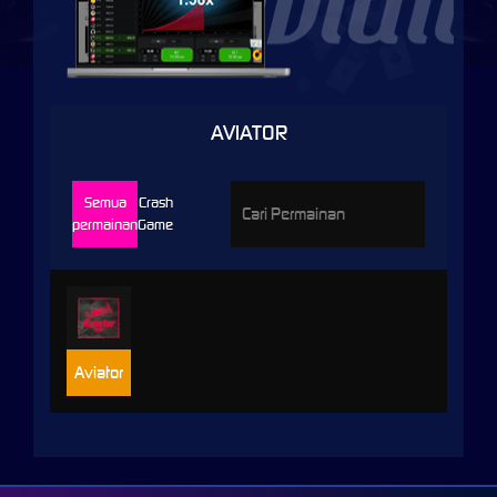
AVIATOR
Semua
Crash
permainan
Game
Aviator