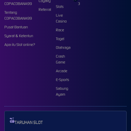
Loyalty
COPACOBANA99
3
Slots
Referral
Tentang
Live
COPACOBANA99
Casino
Pusat Bantuan
Race
Syarat & Ketentun
Togel
Apa itu Slot online?
Olahraga
Crash
Game
Arcade
E-Sports
Sabung
Ayam
TARUHAN SLOT