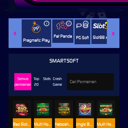
i
i
i
i
i
Facha
Fat Panda
Slot88 x PP
PG Soft
Pragmatic Play
SMARTSOFT
Semua
Top
Slots
Crash
permainan
20
Game
Bao Slot 5X
Multi Hot 100
Habesha Fortune 5
Jingle Bell Bonanza
Multi Hot 5 Deluxe