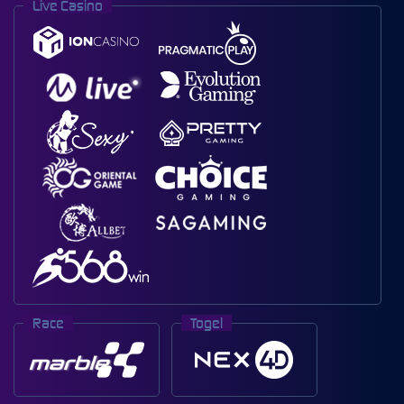
Live Casino
Race
Togel