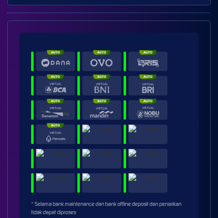
* Selama bank maintenance dan bank offline deposit dan penarikan
tidak dapat diproses