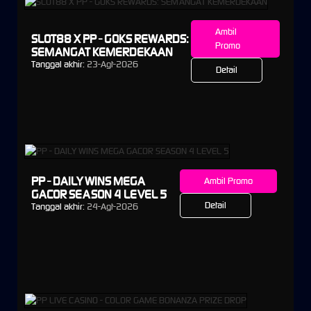
Ambil
SLOT88 X PP - GOKS REWARDS:
Promo
SEMANGAT KEMERDEKAAN
Tanggal akhir:
23-Agt-2026
Detail
PP - DAILY WINS MEGA
Ambil Promo
GACOR SEASON 4 LEVEL 5
Detail
Tanggal akhir:
24-Agt-2026