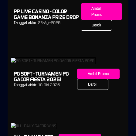
Ambil
PP LIVE CASINO - COLOR
Promo
GAME BONANZA PRIZE DROP
Tanggal akhir:
23-Agt-2026
Detail
PG SOFT - TURNAMEN PG
Ambil Promo
GACOR FIESTA 2026!
Detail
Tanggal akhir:
18-Okt-2026