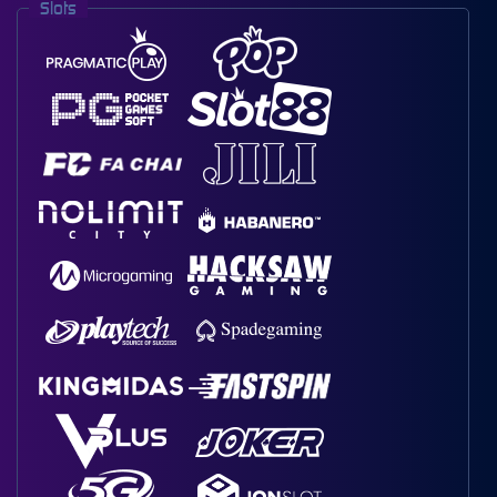
Slots