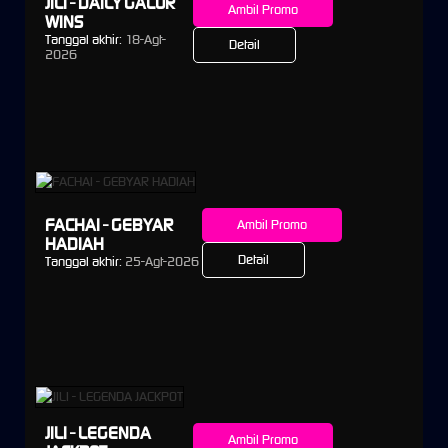
JILI - DAILY GACOR
Ambil Promo
WINS
Tanggal akhir:
18-Agt-
Detail
2026
FACHAI - GEBYAR
Ambil Promo
HADIAH
Detail
Tanggal akhir:
25-Agt-2026
JILI - LEGENDA
Ambil Promo