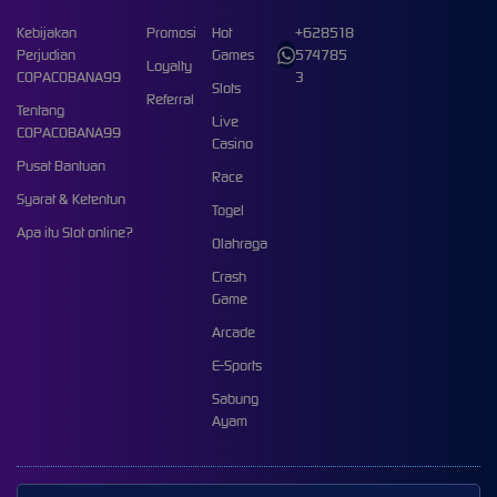
Kebijakan
Promosi
Hot
+628518
Perjudian
Games
574785
Loyalty
COPACOBANA99
3
Slots
Referral
Tentang
Live
COPACOBANA99
Casino
Pusat Bantuan
Race
Syarat & Ketentun
Togel
Apa itu Slot online?
Olahraga
Crash
Game
Arcade
E-Sports
Sabung
Ayam