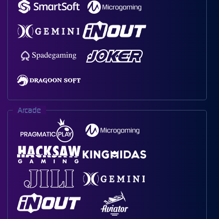
Arcade